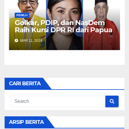
PEMILU
Golkar, PDIP, dan NasDem
Raih Kursi DPR RI dari Papua
Barat
MAR 11, 2024
CARI BERITA
ARSIP BERITA