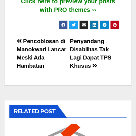
Click here to preview your posts
with PRO themes ››
Post
Pencoblosan di
Penyandang
Manokwari Lancar
Disabilitas Tak
navigation
Meski Ada
Lagi Dapat TPS
Hambatan
Khusus
RELATED POST