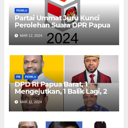
PEMILU
Partai Ummat Juru Kunci
Perolehan Suara DPR Papua
Barat
MAR 12, 2024
PB
PEMILU
DPD RI Papua Barat, 1
Mengejutkan, 1 Balik Lagi, 2
Bertahan
MAR 11, 2024