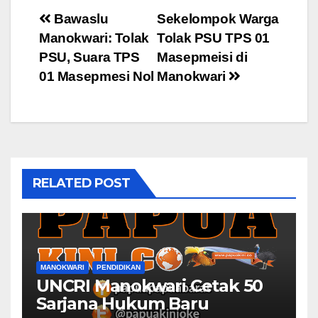
Post
Bawaslu
Sekelompok Warga
Manokwari: Tolak
Tolak PSU TPS 01
navigation
PSU, Suara TPS
Masepmeisi di
01 Masepmesi Nol
Manokwari
RELATED POST
MANOKWARI
PENDIDIKAN
UNCRI Manokwari Cetak 50
Sarjana Hukum Baru