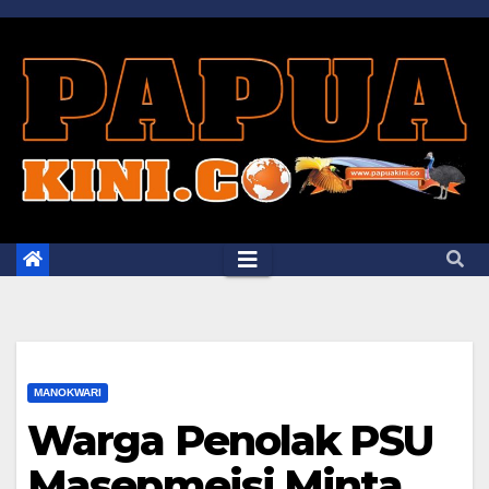
Skip
to
content
MANOKWARI
Warga Penolak PSU
Masepmeisi Minta