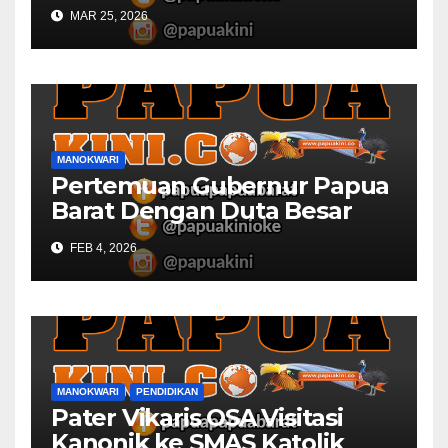
MAR 25, 2026
MANOKWARI
Pertemuan Gubernur Papua
Barat Dengan Duta Besar
Inggris Berbuah Manis
FEB 4, 2026
MANOKWARI
PENDIDIKAN
Pater Vikaris OSA Visitasi
Kanonik ke SMAS Katolik