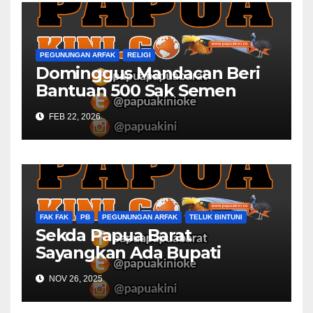
PEGUNUNGAN ARFAK
RELIGI
Dominggus Mandacan Beri
Bantuan 500 Sak Semen
GPKAI Yerusalem Mbondidip
FEB 22, 2026
FAK FAK
PB
PEGUNUNGAN ARFAK
TELUK BINTUNI
Sekda Papua Barat
Sayangkan Ada Bupati
Belum Sempat Hadir Rapat
NOV 26, 2025
Monev dan Asistensi APBD
2025