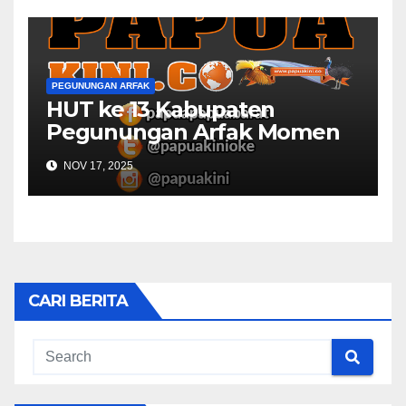
PEGUNUNGAN ARFAK
HUT ke 13 Kabupaten
Pegunungan Arfak Momen
Emas Refleksi dan
NOV 17, 2025
Komitmen Pembangunan
CARI BERITA