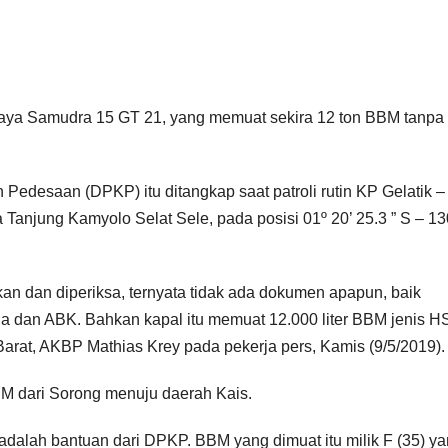
Jaya Samudra 15 GT 21, yang memuat sekira 12 ton BBM tanpa
edesaan (DPKP) itu ditangkap saat patroli rutin KP Gelatik –
a Tanjung Kamyolo Selat Sele, pada posisi 01º 20’ 25.3 ” S – 13
kan dan diperiksa, ternyata tidak ada dokumen apapun, baik
dan ABK. Bahkan kapal itu memuat 12.000 liter BBM jenis 
rat, AKBP Mathias Krey pada pekerja pers, Kamis (9/5/2019).
BM dari Sorong menuju daerah Kais.
adalah bantuan dari DPKP. BBM yang dimuat itu milik F (35) y