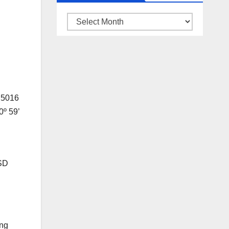
ARSIP
BERITA
 5016
0º 59’
HSD
ang