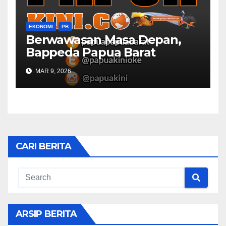
EKONOMI
PB
Berwawasan Masa Depan,
Bappeda Papua Barat
Konsultasi Publik RKPD 2027
MAR 9, 2026
CARI BERITA
ARSIP BERITA