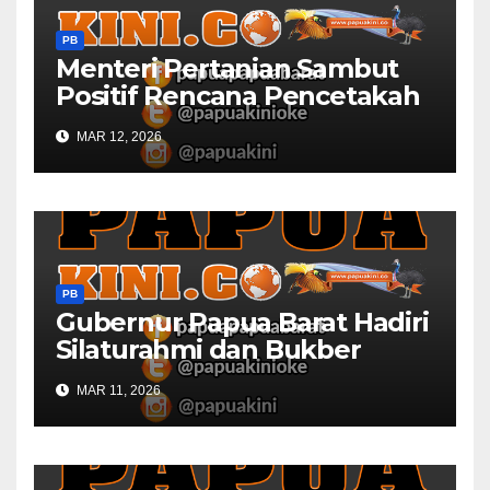
PB
Menteri Pertanian Sambut
Positif Rencana Pencetakah
Sawah dan Ladang di Papua
MAR 12, 2026
Barat
PB
Gubernur Papua Barat Hadiri
Silaturahmi dan Bukber
Bersama DPR RI dan
MAR 11, 2026
Mendagri di IPDN