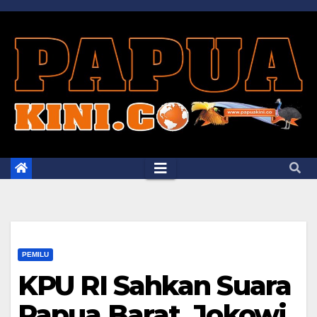
Skip
to
content
PEMILU
KPU RI Sahkan Suara
Papua Barat, Jokowi