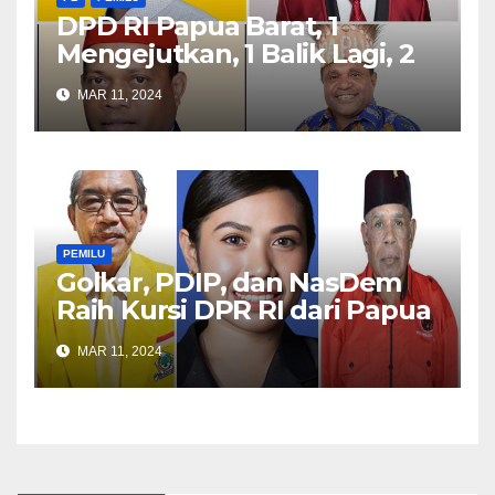
DPD RI Papua Barat, 1
Mengejutkan, 1 Balik Lagi, 2
Bertahan
MAR 11, 2024
PEMILU
Golkar, PDIP, dan NasDem
Raih Kursi DPR RI dari Papua
Barat
MAR 11, 2024