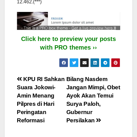
12.462.(***)
Click here to preview your posts
with PRO themes ››
Post
KPU RI Sahkan
Bilang Nasdem
Suara Jokowi-
Jangan Mimpi, Obet
navigation
Amin Menang
Ayok Akan Temui
Pilpres di Hari
Surya Paloh,
Peringatan
Gubernur
Reformasi
Persilakan