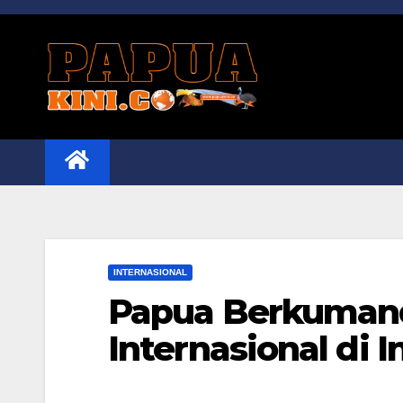
Skip
to
content
INTERNASIONAL
Papua Berkumand
Internasional di I