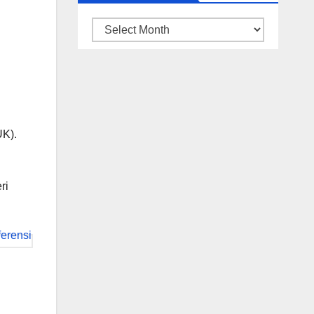
ARSIP
BERITA
UK).
ri