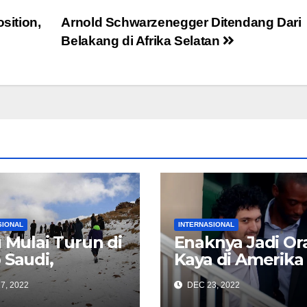
sition,
Arnold Schwarzenegger Ditendang Dari
Belakang di Afrika Selatan
SIONAL
INTERNASIONAL
u Mulai Turun di
Enaknya Jadi Or
 Saudi,
Kaya di Amerika
atawan
Serikat, Bebas
7, 2022
DEC 23, 2022
bondong
Tahanan Denga