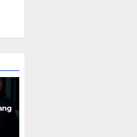
ang
n