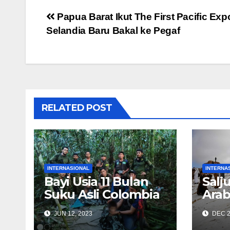
Post
Papua Barat Ikut The First Pacific Expo
Selandia Baru Bakal ke Pegaf
navigation
RELATED POST
INTERNASIONAL
INTERNA
Bayi Usia 11 Bulan
Salj
Suku Asli Colombia
Arab
Selamat Pesawat
Wis
JUN 12, 2023
DEC 2
Jatuh, 40 Hari
Ber