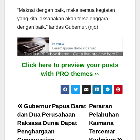
“Maknai dengan baik, maka semua kegiatan
yang kita laksanakan akan terselenggara
dengan baik,” tandas Gubernur. (njo)
Click here to preview your posts
with PRO themes ››
Post
Gubernur Papua Barat
Perairan
dan Dua Perusahaan
Pelabuhan
navigation
Raksasa Dunia Dapat
Kaimana
Penghargaan
Tercemar
Conservation
Kadmium