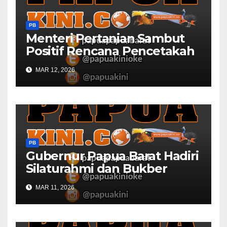
PB
Menteri Pertanian Sambut
Positif Rencana Pencetakah
Sawah dan Ladang di Papua
MAR 12, 2026
Barat
PB
Gubernur Papua Barat Hadiri
Silaturahmi dan Bukber
Bersama DPR RI dan
MAR 11, 2026
Mendagri di IPDN