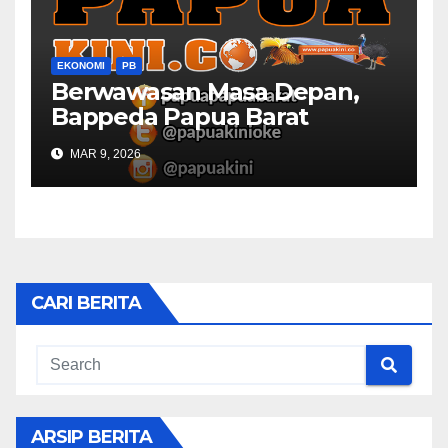
EKONOMI
PB
Berwawasan Masa Depan,
Bappeda Papua Barat
Konsultasi Publik RKPD 2027
MAR 9, 2026
CARI BERITA
ARSIP BERITA