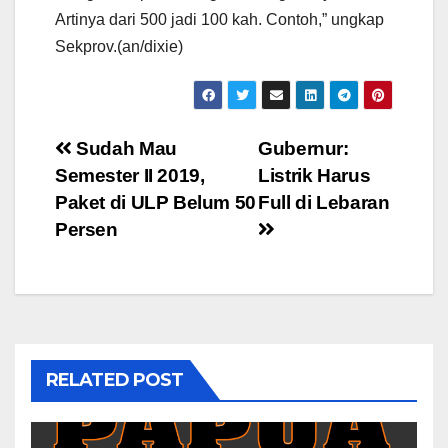
Artinya dari 500 jadi 100 kah. Contoh,” ungkap
Sekprov.(an/dixie)
Post
Sudah Mau
Gubernur:
Semester II 2019,
Listrik Harus
navigation
Paket di ULP Belum 50
Full di Lebaran
Persen
RELATED POST