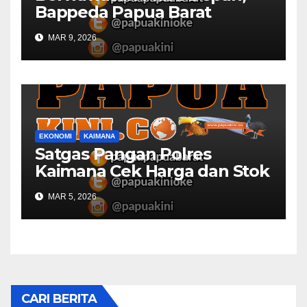
Bappeda Papua Barat
Konsultasi Publik RKPD 2027
MAR 9, 2026
EKONOMI
KAIMANA
Satgas Pangan Polres
Kaimana Cek Harga dan Stok
Bapok di Pasar
MAR 5, 2026
CARI BERITA