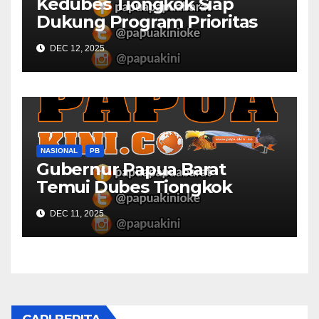
Kedubes Tiongkok Siap
Dukung Program Prioritas
Papua Barat
DEC 12, 2025
NASIONAL
PB
Gubernur Papua Barat
Temui Dubes Tiongkok
Bahas Potensi Investasi
DEC 11, 2025