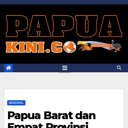
Skip
to
content
NASIONAL
Papua Barat dan
Empat Provinsi