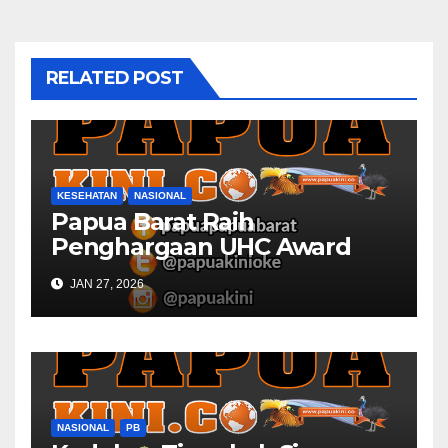
RELATED POST
KESEHATAN
NASIONAL
Papua Barat Raih
Penghargaan UHC Award
BPJS Kesehatan
JAN 27, 2026
NASIONAL
PB