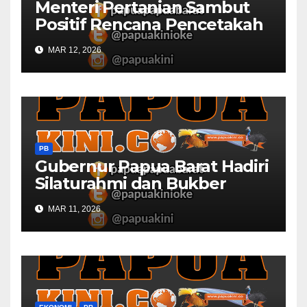
Menteri Pertanian Sambut
Positif Rencana Pencetakah
Sawah dan Ladang di Papua
MAR 12, 2026
Barat
PB
Gubernur Papua Barat Hadiri
Silaturahmi dan Bukber
Bersama DPR RI dan
MAR 11, 2026
Mendagri di IPDN