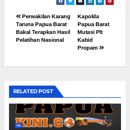
Post
Perwakilan Karang
Kapolda
Taruna Papua Barat
Papua Barat
navigation
Bakal Terapkan Hasil
Mutasi Plt
Pelatihan Nasional
Kabid
Propam
RELATED POST
PB