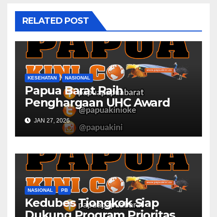
RELATED POST
KESEHATAN
NASIONAL
Papua Barat Raih
Penghargaan UHC Award
BPJS Kesehatan
JAN 27, 2026
NASIONAL
PB
Kedubes Tiongkok Siap
Dukung Program Prioritas