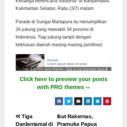
Keluarga Berencana Nasional di Banjarmasin,
Kalimantan Selatan, Rabu (3/7) malam
Parade di Sungai Martapura itu menampilkan
34 jukung yang mewakili 34 provinsi di
Indonesia. Tiap jukung tampil dengan
kekhasan daerah masing-masing.(an/dixie)
Click here to preview your posts
with PRO themes ››
Post
Tiga
Ikut Rakernas,
Danlantamal di
Pramuka Papua