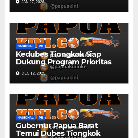
JAN 27, 2026
NASIONAL
PB
Kedubes Tiongkok Siap
Dukung Program Prioritas
Papua Barat
DEC 12, 2025
NASIONAL
PB
Gubernur Papua Barat
Temui Dubes Tiongkok