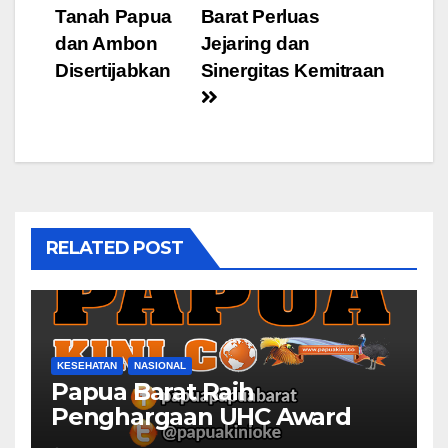
navigation
Tanah Papua
Barat Perluas
dan Ambon
Jejaring dan
Disertijabkan
Sinergitas Kemitraan
RELATED POST
KESEHATAN
NASIONAL
Papua Barat Raih
Penghargaan UHC Award
BPJS Kesehatan