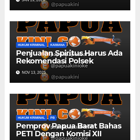
HUKUM KRIMINAL
KAIMANA
Penjualan Spiritus Harus Ada
Rekomendasi Polsek
Kaimana
NOV 13, 2025
HUKUM KRIMINAL
PB
Pemprov Papua Barat Bahas
PETI Dengan Komisi XII