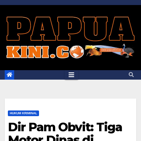
Skip
to
content
HUKUM KRIMINAL
Dir Pam Obvit: Tiga
Motor Dinas di