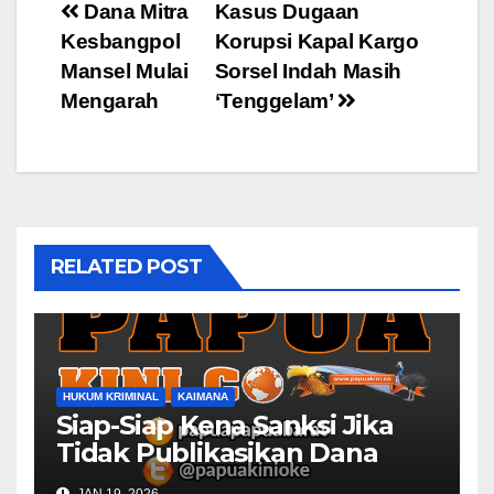
Post
Dana Mitra
Kasus Dugaan
Kesbangpol
Korupsi Kapal Kargo
navigation
Mansel Mulai
Sorsel Indah Masih
Mengarah
‘Tenggelam’
RELATED POST
HUKUM KRIMINAL
KAIMANA
Siap-Siap Kena Sanksi Jika
Tidak Publikasikan Dana
Desa
JAN 19, 2026