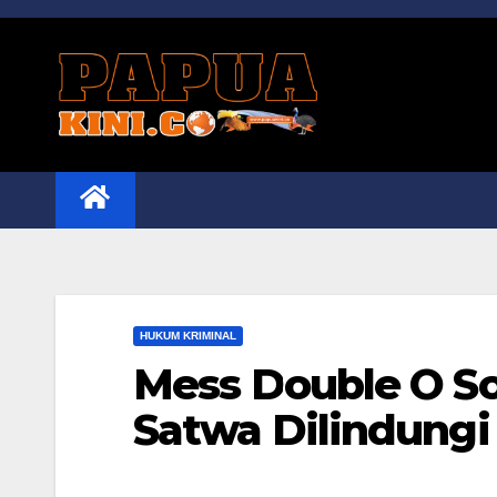
Skip
to
content
HUKUM KRIMINAL
Mess Double O So
Satwa Dilindungi 