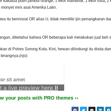
kor kakatua putih jambul orange, 1 ekor mambruk, 1 ekor rusa, 2 
r monyet mini asal Amerika Latin.
 itu berinisial OR alias U, tidak memiliki ijin penangkaran dar
pangan, diketahui bahwa OR beberapa kali melakukan jual beli 
n di Polres Sorong Kota. Kini, hewan dilindungi itu disita da
 terangnya.(njo)
iew your posts with PRO themes ››