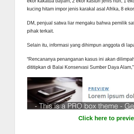
ekor kakatua bayam, 2 ekor kasturi jenis nuri, 1 e
kucing hitam impor jenis karakal asal Afrika, 8 eko
DM, penjual satwa liar mengaku bahwa pemilik satwa
pihak terkait.
Selain itu, informasi yang dihimpun anggota di la
“Rencananya penanganan kasus ini akan dilimpahka
dititipkan di Balai Konservasi Sumber Daya Alam,”
Click here to prev