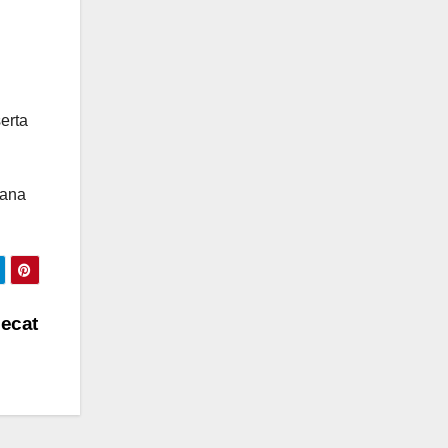
erta
dana
ecat