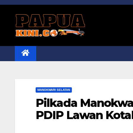
Skip
to
content
MANOKWARI SELATAN
Pilkada Manokwar
PDIP Lawan Kota