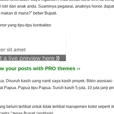
il istri dan anak anda. Suaminya pegawai, anaknya honor, dapat
u makan di mana?” beber Bupati.
r yang tipu-tipu kontraktor.
iew your posts with PRO themes ››
pua. Disuruh kasih uang nanti saya kasih proyek. Bikin asosiasi-
t Papua. Papua tipu Papua. Suruh kasih 5 juta, 10 juta janji pr
elum terlibat untuk tidak terlibat manajemen kotor seperti it
cerita,” tegas Bupati.(an/dixie)