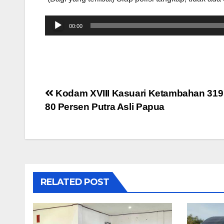
Audio
00:00
Player
Post
Kodam XVIII Kasuari Ketambahan 319 P
80 Persen Putra Asli Papua
navigation
RELATED POST