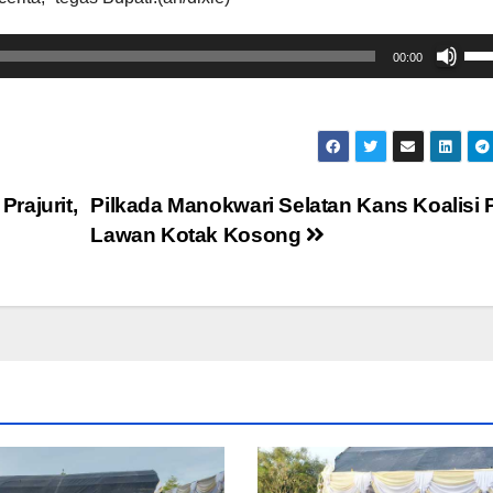
Us
00:00
Up
Arr
key
to
inc
rajurit,
Pilkada Manokwari Selatan Kans Koalisi 
or
Lawan Kotak Kosong
dec
vol