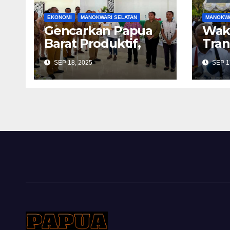
EKONOMI
MANOKWARI SELATAN
MANOKWA
Gencarkan Papua
Waki
Barat Produktif,
Tran
Dinas DPMPTSP
Tran
SEP 18, 2025
SEP 1
Sosialiasi Perizinan
Sek
Berusaha Berbasis
Ter
Risiko dan NIB
Per
Pem