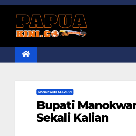
Skip
to
content
MANOKWARI SELATAN
Bupati Manokwari
Sekali Kalian