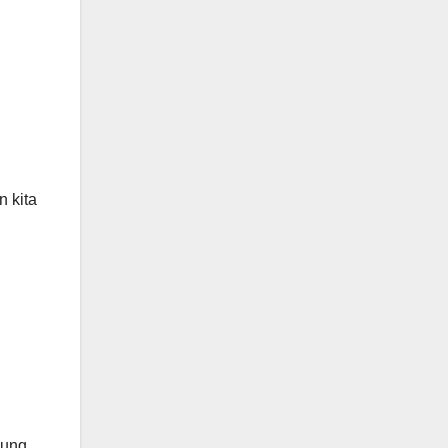
 kita
jung