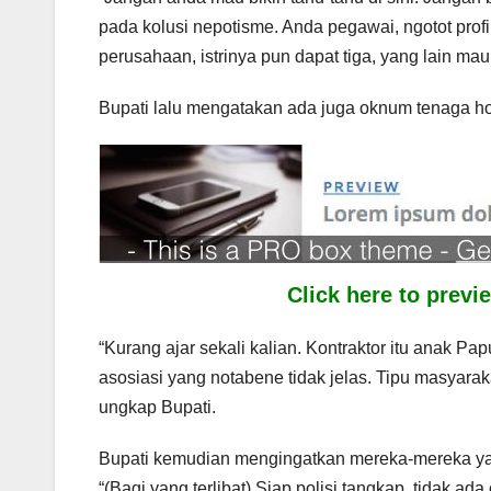
pada kolusi nepotisme. Anda pegawai, ngotot prof
perusahaan, istrinya pun dapat tiga, yang lain ma
Bupati lalu mengatakan ada juga oknum tenaga hono
Click here to prev
“Kurang ajar sekali kalian. Kontraktor itu anak Pa
asosiasi yang notabene tidak jelas. Tipu masyaraka
ungkap Bupati.
Bupati kemudian mengingatkan mereka-mereka yang b
“(Bagi yang terlibat) Siap polisi tangkap, tidak ada 