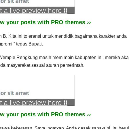
iew your posts with PRO themes ››
B. Kita ini toleransi untuk mendidik bagaimana karakter anda
promi,” tegas Bupati.
 Wempie Rengkung masih memimpin kabupaten ini, mereka akan
a masyarakat sesuai aturan pemerintah.
iew your posts with PRO themes ››
 bawa kekerasan. Saya ingatkan. Anda desak sana-sini, itu beru