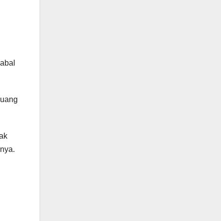
Jabal
 uang
tak
inya.