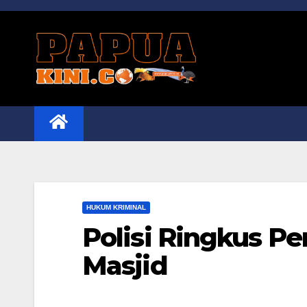
Skip
to
content
HUKUM KRIMINAL
Polisi Ringkus P
Masjid