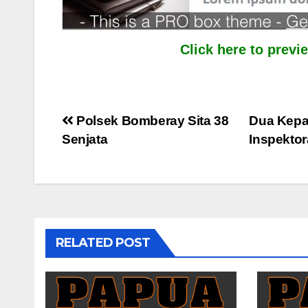
Click here to prev
Post
Polsek Bomberay Sita 38
Dua Kepa
Senjata
Inspektor
navigation
RELATED POST