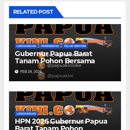
RELATED POST
LINGKUNGAN
PENDIDIKAN
TELUK BINTUNI
Gubernur Papua Barat
Tanam Pohon Bersama
Civitas Academica
FEB 28, 2026
Universitas Muhammadiyah
LINGKUNGAN
HPN 2026 Gubernur Papua
Barat Tanam Pohon