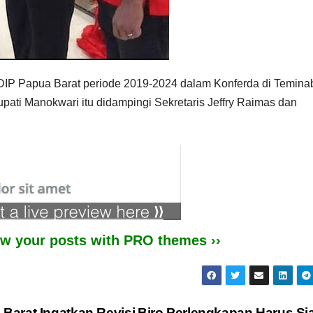
DIP Papua Barat periode 2019-2024 dalam Konferda di Temina
pati Manokwari itu didampingi Sekretaris Jeffry Raimas dan
iew your posts with PRO themes ››
arat Ingatkan Revisi
Biro Perlengkapan Harus Si