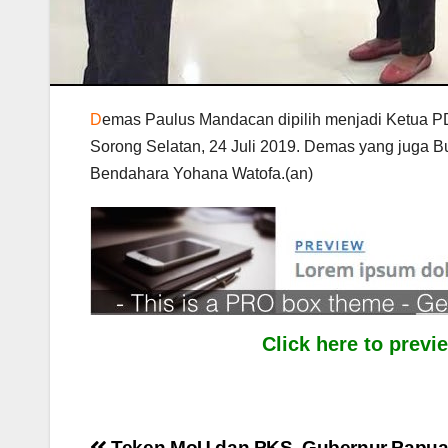
D
emas Paulus Mandacan dipilih menjadi Ketua P
Sorong Selatan, 24 Juli 2019. Demas yang juga Bu
Bendahara Yohana Watofa.(an)
Click here to prev
Teken MoU dan PKS, Gubernur Papua B