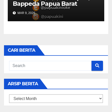
Bappeda Papua Barat
Konsultasi Publik RKPD 2027
MAR 9, 2026
CARI BERITA
ARSIP BERITA
ARSIP
BERITA