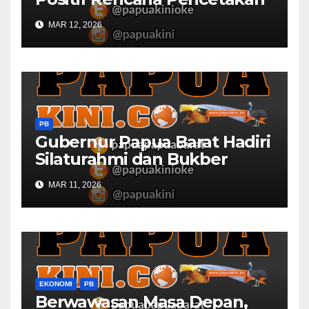
Sawah dan Ladang di Papua
MAR 12, 2026
Barat
PB
Gubernur Papua Barat Hadiri
Silaturahmi dan Bukber
Bersama DPR RI dan
MAR 11, 2026
Mendagri di IPDN
EKONOMI
PB
Berwawasan Masa Depan,