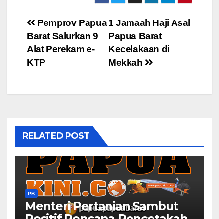
Post
Pemprov Papua
1 Jamaah Haji Asal
Barat Salurkan 9
Papua Barat
navigation
Alat Perekam e-
Kecelakaan di
KTP
Mekkah
RELATED POST
PB
Menteri Pertanian Sambut
Positif Rencana Pencetakah