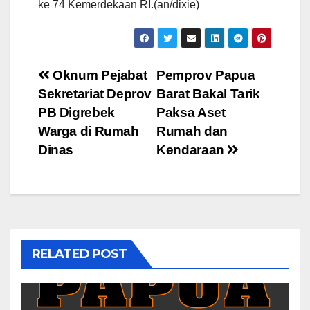
ke 74 Kemerdekaan RI.(an/dixie)
Post
Oknum Pejabat
Pemprov Papua
Sekretariat Deprov
Barat Bakal Tarik
navigation
PB Digrebek
Paksa Aset
Warga di Rumah
Rumah dan
Dinas
Kendaraan
RELATED POST