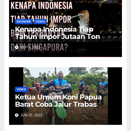
EKONOMI
VIDEO
Kenapa Indonesia Tiap
Tahun Impor Jutaan Ton
BBM Dari Singapura?
SEP 6, 2022
VIDEO
Ketua Umum Koni Papua
Barat Coba Jalur Trabas
Bersama Dominggus
JUN 25, 2022
Mandacan