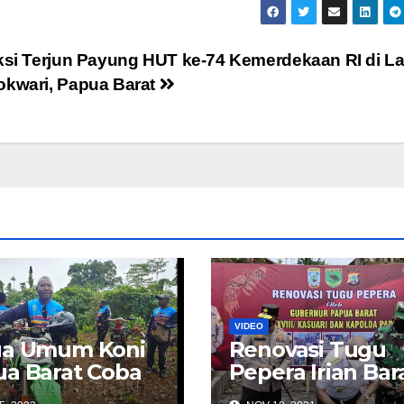
ksi Terjun Payung HUT ke-74 Kemerdekaan RI di La
kwari, Papua Barat
VIDEO
ua Umum Koni
Renovasi Tugu
a Barat Coba
Pepera Irian Bar
r Trabas
di Manokwari