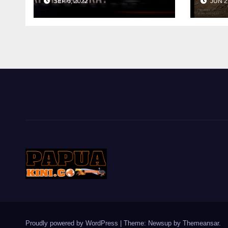
SEP 6, 2022
JUN 2
Dari Singapura?
Ber
Dom
Man
Proudly powered by WordPress
|
Theme: Newsup by
Themeansar
.