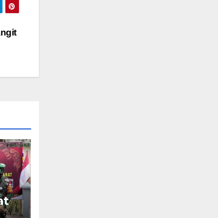
ngit
at