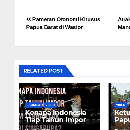
Post
Pameran Otonomi Khusus
Atra
Papua Barat di Wasior
Mano
navigation
RELATED POST
EKONOMI
VIDEO
VIDEO
Kenapa Indonesia
Ket
Tiap Tahun Impor
Papu
Jutaan Ton BBM
Jalu