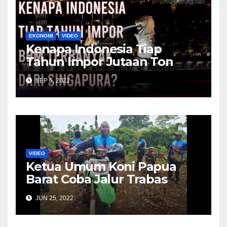
EKONOMI
VIDEO
Kenapa Indonesia Tiap
Tahun Impor Jutaan Ton
BBM Dari Singapura?
SEP 6, 2022
VIDEO
Ketua Umum Koni Papua
Barat Coba Jalur Trabas
Bersama Dominggus
JUN 25, 2022
Mandacan