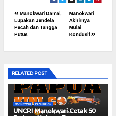
Post
Manokwari Damai,
Manokwari
Lupakan Jendela
Akhirnya
navigation
Pecah dan Tangga
Mulai
Putus
Kondusif
RELATED POST
MANOKWARI
PENDIDIKAN
UNCRI Manokwari Cetak 50