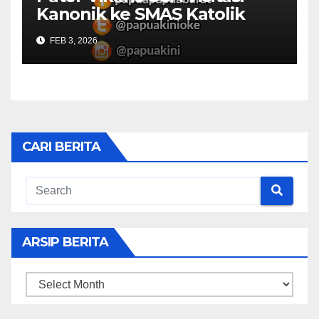
Kanonik ke SMAS Katolik
Villanova Manokwari
FEB 3, 2026
CARI BERITA
ARSIP BERITA
ARSIP
BERITA