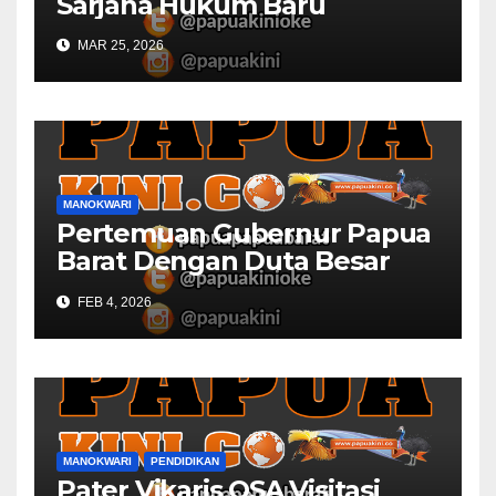
Sarjana Hukum Baru
MAR 25, 2026
MANOKWARI
Pertemuan Gubernur Papua
Barat Dengan Duta Besar
Inggris Berbuah Manis
FEB 4, 2026
MANOKWARI
PENDIDIKAN
Pater Vikaris OSA Visitasi