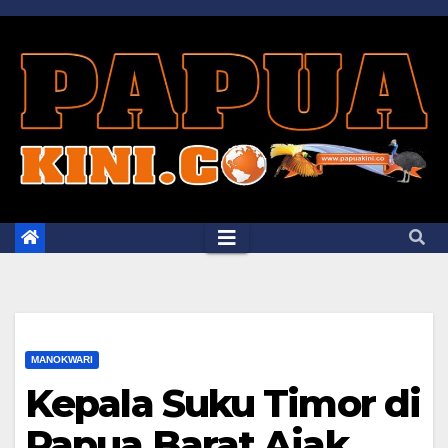
Skip
to
content
MANOKWARI
Kepala Suku Timor di
Papua Barat Ajak