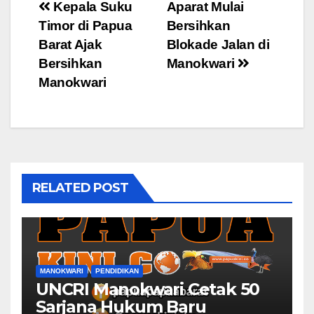
Post
Kepala Suku
Aparat Mulai
Timor di Papua
Bersihkan
navigation
Barat Ajak
Blokade Jalan di
Bersihkan
Manokwari
Manokwari
RELATED POST
MANOKWARI
PENDIDIKAN
UNCRI Manokwari Cetak 50
Sarjana Hukum Baru