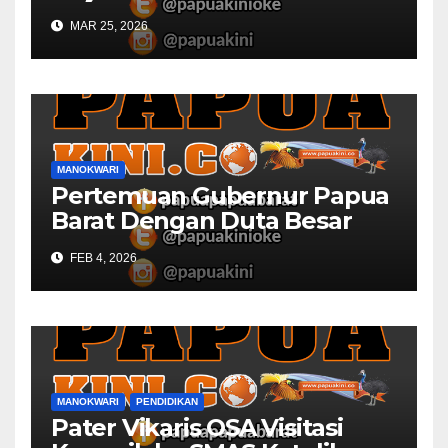
MAR 25, 2026
MANOKWARI
Pertemuan Gubernur Papua
Barat Dengan Duta Besar
Inggris Berbuah Manis
FEB 4, 2026
MANOKWARI
PENDIDIKAN
Pater Vikaris OSA Visitasi