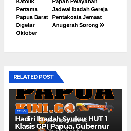
Katolik
Papan Pelayanan
navigation
Pertama
Jadwal Ibadah Gereja
Papua Barat
Pentakosta Jemaat
Digelar
Anugerah Sorong
Oktober
RELATED POST
RELIGI
Hadiri Ibadah Syukur HUT 1
Klasis GPI Papua, Gubernur