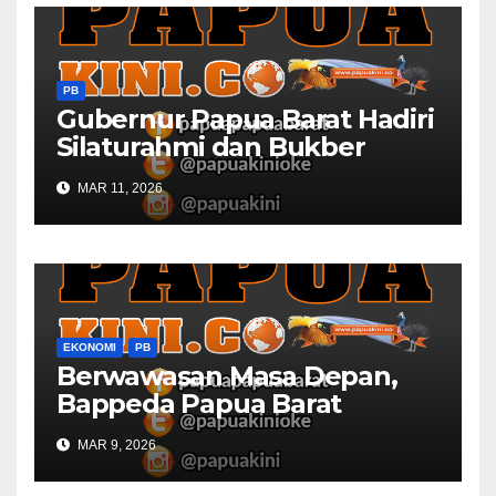
PB
Gubernur Papua Barat Hadiri
Silaturahmi dan Bukber
Bersama DPR RI dan
MAR 11, 2026
Mendagri di IPDN
EKONOMI
PB
Berwawasan Masa Depan,
Bappeda Papua Barat
Konsultasi Publik RKPD 2027
MAR 9, 2026