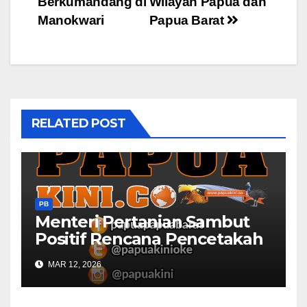
Berkumandang di
Wilayah Papua dan
Manokwari
Papua Barat
RELATED POST
PB
Menteri Pertanian Sambut
Positif Rencana Pencetakah
Sawah dan Ladang di Papua
MAR 12, 2026
Barat