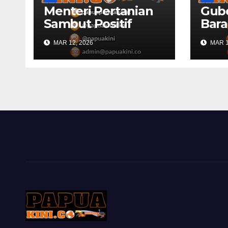
Menteri Pertanian
Gub
Sambut Positif
Bara
Rencana
Sila
MAR 12, 2026
MAR 1
Pencetakah Sawah
Buk
dan Ladang di
DPR 
Papua Barat
Mend