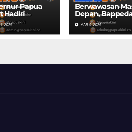
ernur Papua
Berwawasan Ma
t Hadiri
Depan, Bapped
turahmi dan
Papua Barat
1, 2026
MAR 9, 2026
ber Bersama
Konsultasi Publi
RI dan
RKPD 2027
agri di IPDN