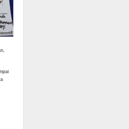
n,
ampai
ua