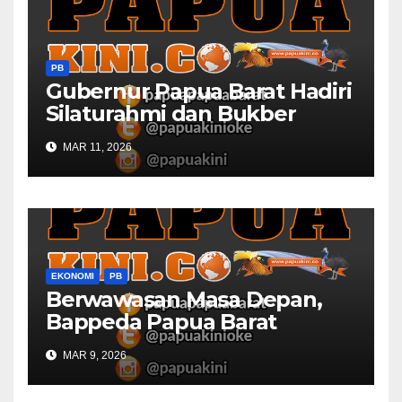
PB
Gubernur Papua Barat Hadiri
Silaturahmi dan Bukber
Bersama DPR RI dan
MAR 11, 2026
Mendagri di IPDN
EKONOMI
PB
Berwawasan Masa Depan,
Bappeda Papua Barat
Konsultasi Publik RKPD 2027
MAR 9, 2026