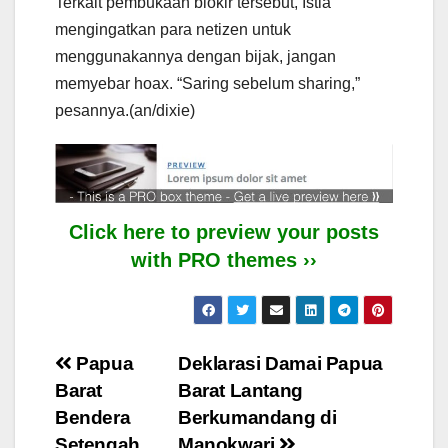
Terkait pembukaan blokir tersebut, Istia
mengingatkan para netizen untuk
menggunakannya dengan bijak, jangan
memyebar hoax. “Saring sebelum sharing,”
pesannya.(an/dixie)
Click here to preview your posts
with PRO themes ››
Post
Papua
Deklarasi Damai Papua
Barat
Barat Lantang
navigation
Bendera
Berkumandang di
Setengah
Manokwari