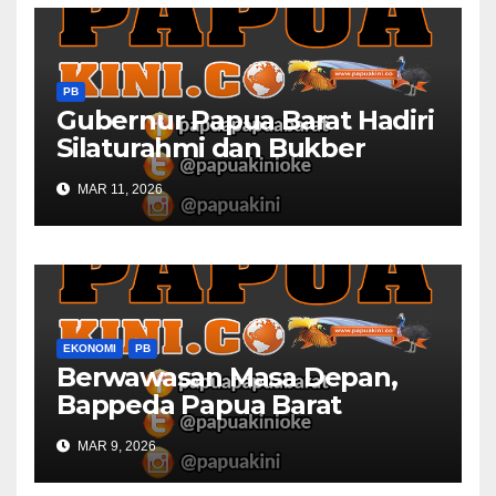
PB
Gubernur Papua Barat Hadiri
Silaturahmi dan Bukber
Bersama DPR RI dan
MAR 11, 2026
Mendagri di IPDN
EKONOMI
PB
Berwawasan Masa Depan,
Bappeda Papua Barat
Konsultasi Publik RKPD 2027
MAR 9, 2026