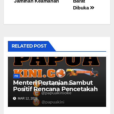
Jaminan Keamanan
Barat
Dibuka
RELATED POST
PB
Menteri Pertanian Sambut
Positif Rencana Pencetakah
Sawah dan Ladang di Papua
MAR 12, 2026
Barat