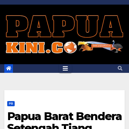
Skip
to
content
PB
Papua Barat Bendera
Setengah Tiang