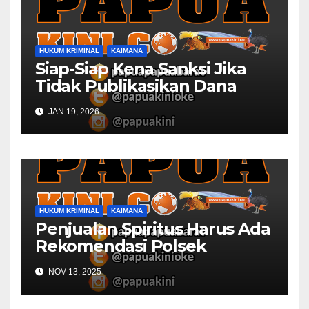
HUKUM KRIMINAL
KAIMANA
Siap-Siap Kena Sanksi Jika
Tidak Publikasikan Dana
Desa
JAN 19, 2026
HUKUM KRIMINAL
KAIMANA
Penjualan Spiritus Harus Ada
Rekomendasi Polsek
Kaimana
NOV 13, 2025