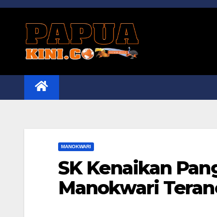
Skip
to
content
MANOKWARI
SK Kenaikan Pan
Manokwari Teran