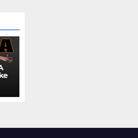
A
 ke