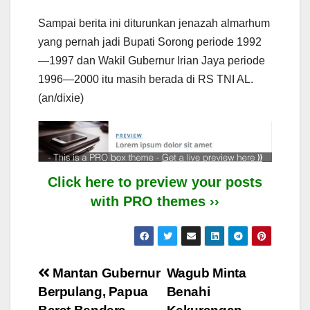
Sampai berita ini diturunkan jenazah almarhum
yang pernah jadi Bupati Sorong periode 1992
—1997 dan Wakil Gubernur Irian Jaya periode
1996—2000 itu masih berada di RS TNI AL.
(an/dixie)
Click here to preview your posts
with PRO themes ››
Post
Mantan Gubernur
Wagub Minta
Berpulang, Papua
Benahi
navigation