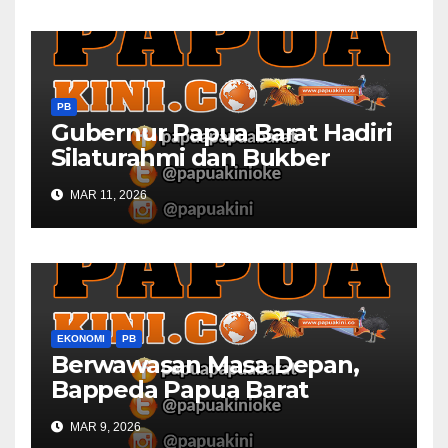
PB
Gubernur Papua Barat Hadiri
Silaturahmi dan Bukber
Bersama DPR RI dan
MAR 11, 2026
Mendagri di IPDN
EKONOMI
PB
Berwawasan Masa Depan,
Bappeda Papua Barat
Konsultasi Publik RKPD 2027
MAR 9, 2026