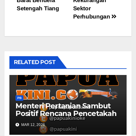
Barat Bendera
Kekurangan
Setengah Tiang
Sektor
Perhubungan
RELATED POST
PB
Menteri Pertanian Sambut
Positif Rencana Pencetakah
Sawah dan Ladang di Papua
MAR 12, 2026
Barat