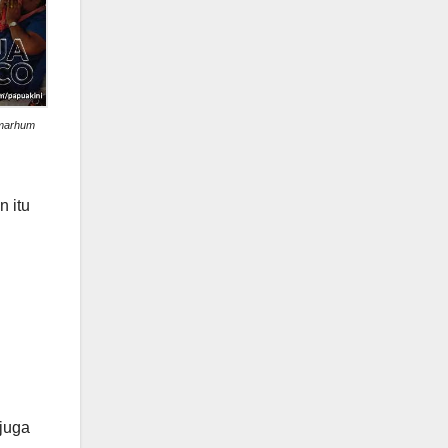
lmarhum
n itu
juga