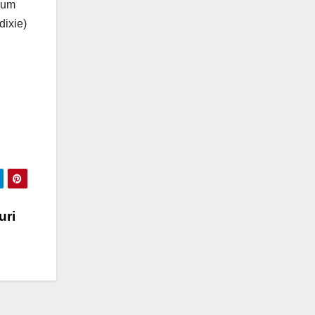
mum
ixie)
uri