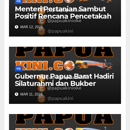
PB
Menteri Pertanian Sambut
Positif Rencana Pencetakah
Sawah dan Ladang di Papua
MAR 12, 2026
Barat
PB
Gubernur Papua Barat Hadiri
Silaturahmi dan Bukber
Bersama DPR RI dan
MAR 11, 2026
Mendagri di IPDN