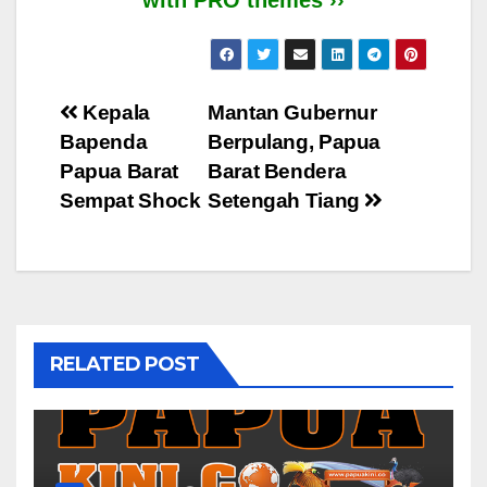
with PRO themes ››
Post
Kepala
Mantan Gubernur
Bapenda
Berpulang, Papua
navigation
Papua Barat
Barat Bendera
Sempat Shock
Setengah Tiang
RELATED POST