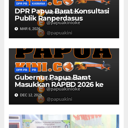
DPR PB
KAIMANA
DPR Papua Barat Konsultasi
Publik Ranperdasus
Perlindungan Situs
MAR 6, 2026
Keagamaan di Kaimana
DPR PB
PB
Gubernur Papua Barat
Masukkan RAPBD 2026 ke
DPR
DEC 12, 2025