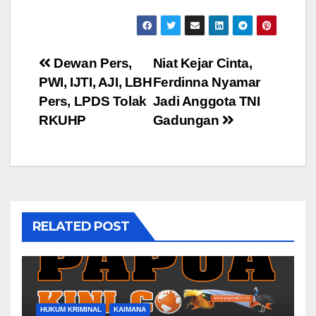
Post
Dewan Pers,
Niat Kejar Cinta,
PWI, IJTI, AJI, LBH
Ferdinna Nyamar
navigation
Pers, LPDS Tolak
Jadi Anggota TNI
RKUHP
Gadungan
RELATED POST
HUKUM KRIMINAL
KAIMANA