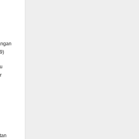
angan
9)
tu
r
tan