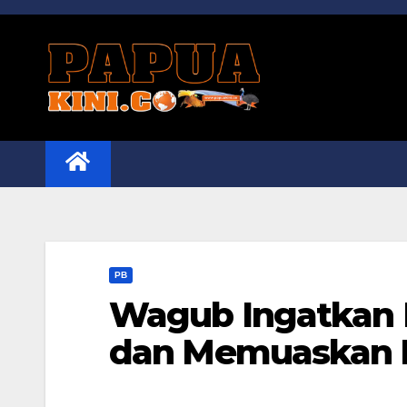
Skip
to
content
PB
Wagub Ingatkan P
dan Memuaskan 