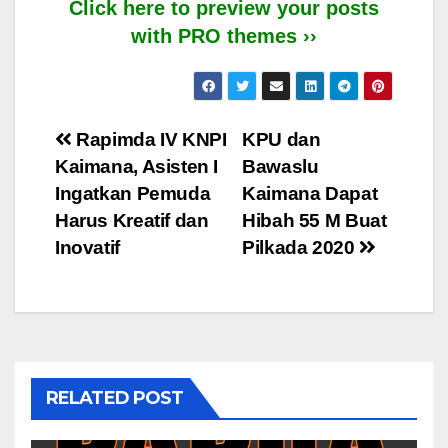
Click here to preview your posts
with PRO themes ››
Post
Rapimda IV KNPI
KPU dan
Kaimana, Asisten I
Bawaslu
navigation
Ingatkan Pemuda
Kaimana Dapat
Harus Kreatif dan
Hibah 55 M Buat
Inovatif
Pilkada 2020
RELATED POST