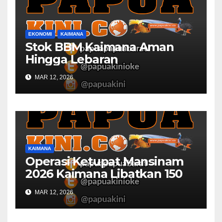
EKONOMI
KAIMANA
Stok BBM Kaimana Aman
Hingga Lebaran
MAR 12, 2026
KAIMANA
Operasi Ketupat Mansinam
2026 Kaimana Libatkan 150
Personil Gabungan
MAR 12, 2026