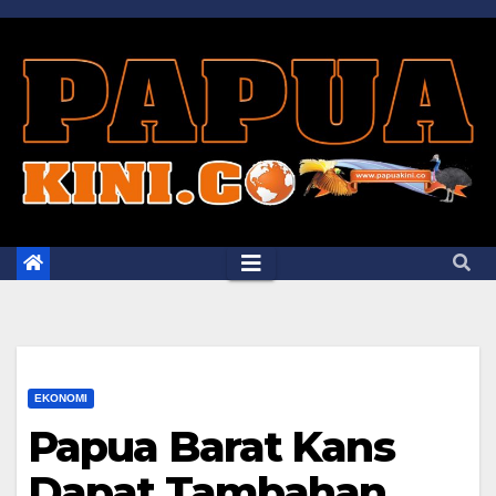
Skip
to
content
EKONOMI
Papua Barat Kans
Dapat Tambahan