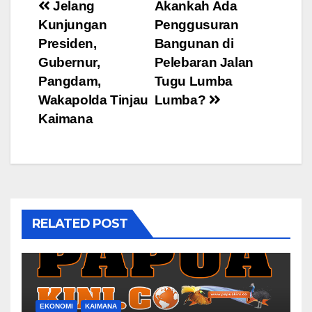
Post
Jelang
Akankah Ada
Kunjungan
Penggusuran
navigation
Presiden,
Bangunan di
Gubernur,
Pelebaran Jalan
Pangdam,
Tugu Lumba
Wakapolda Tinjau
Lumba?
Kaimana
RELATED POST
EKONOMI
KAIMANA