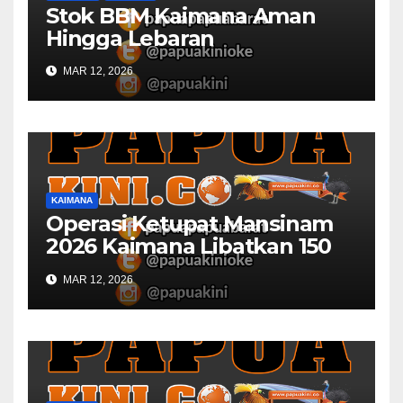
Stok BBM Kaimana Aman
Hingga Lebaran
MAR 12, 2026
KAIMANA
Operasi Ketupat Mansinam
2026 Kaimana Libatkan 150
Personil Gabungan
MAR 12, 2026