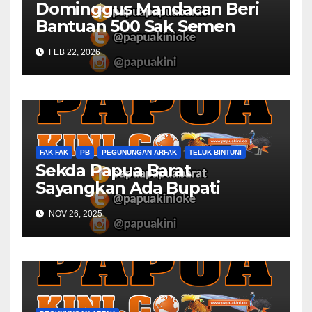
Dominggus Mandacan Beri
Bantuan 500 Sak Semen
GPKAI Yerusalem Mbondidip
FEB 22, 2026
FAK FAK
PB
PEGUNUNGAN ARFAK
TELUK BINTUNI
Sekda Papua Barat
Sayangkan Ada Bupati
Belum Sempat Hadir Rapat
NOV 26, 2025
Monev dan Asistensi APBD
2025