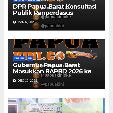
DPR Papua Barat Konsultasi
Publik Ranperdasus
Perlindungan Situs
MAR 6, 2026
Keagamaan di Kaimana
DPR PB
PB
Gubernur Papua Barat
Masukkan RAPBD 2026 ke
DPR
DEC 12, 2025