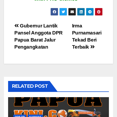
Post
Gubernur Lantik
Irma
Pansel Anggota DPR
Purnamasari
navigation
Papua Barat Jalur
Tekad Beri
Pengangkatan
Terbaik
RELATED POST
DPR PB
KAIMANA