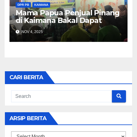
DPR PB
KAIMANA
Mama Papua Penjual Pinang
di Kaimana Bakal Dapat
Bantuan 5 Juta
NOV 4, 2025
CARI BERITA
ARSIP BERITA
ARSIP