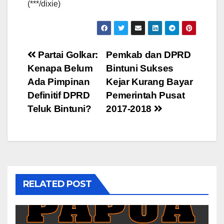
(***/dixie)
Post
Partai Golkar:
Pemkab dan DPRD
Kenapa Belum
Bintuni Sukses
navigation
Ada Pimpinan
Kejar Kurang Bayar
Definitif DPRD
Pemerintah Pusat
Teluk Bintuni?
2017-2018
RELATED POST