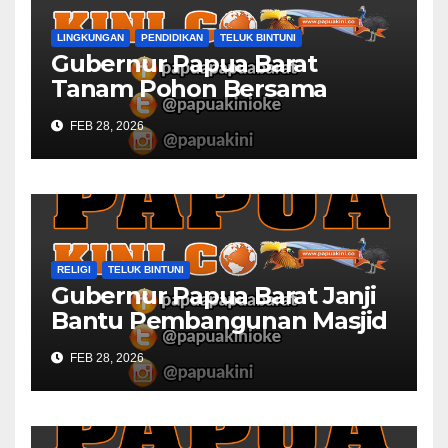
LINGKUNGAN
PENDIDIKAN
TELUK BINTUNI
Gubernur Papua Barat
Tanam Pohon Bersama
Civitas Academica
FEB 28, 2026
Universitas Muhammadiyah
RELIGI
TELUK BINTUNI
Gubernur Papua Barat Janji
Bantu Pembangunan Masjid
Al Maun Bintuni
FEB 28, 2026