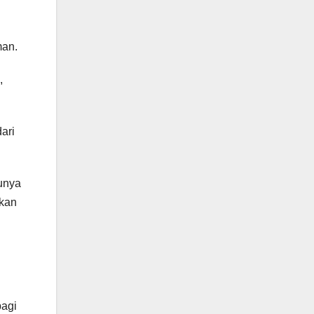
man.
,
ari
tunya
dkan
bagi