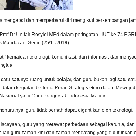
erus mengabdi dan memperbarui diri mengikuti perkembangan ja
Prof Dr Unifah Rosyidi MPd dalam peringatan HUT ke-74 PGRI
 Mandacan, Senin (25/11/2019).
atif kemajuan teknologi, komunikasi, dan informasi, dan menyad
angtua.
atu-satunya ruang untuk belajar, dan guru bukan lagi satu-sa
a dalam kegiatan bertema Peran Strategis Guru dalam Mewuju
Nasional yaitu Guru Penggerak Indonesia Maju ini.
enurutnya, guru tidak pernah dapat digantikan oleh teknologi.
iscayaan, guru yang merawat perbedaan sebagai karunia, dan
nilah guru zaman kini dan zaman mendatang yang dibutuhkan 