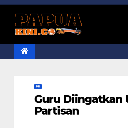
Skip
to
content
PB
Guru Diingatkan 
Partisan